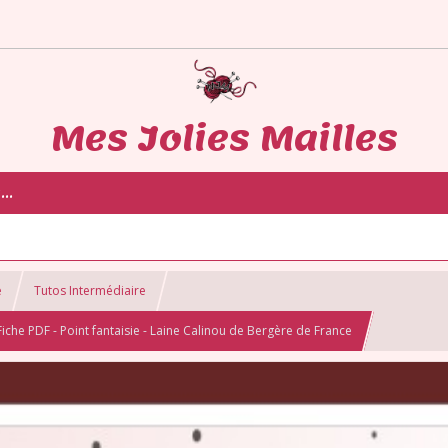
Mes Jolies Mailles
..
e
Tutos Intermédiaire
Fiche PDF - Point fantaisie - Laine Calinou de Bergère de France