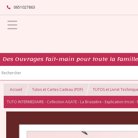
0651027863
Des Ouvrages Fait-main pour toute la Famille.
Accueil
Tutos et Cartes Cadeau (PDF)
TUTOS et Livret Techniqu
TUTO INTERMEDIAIRE - Collection AGATE - La Brassière - Explication tricot - 