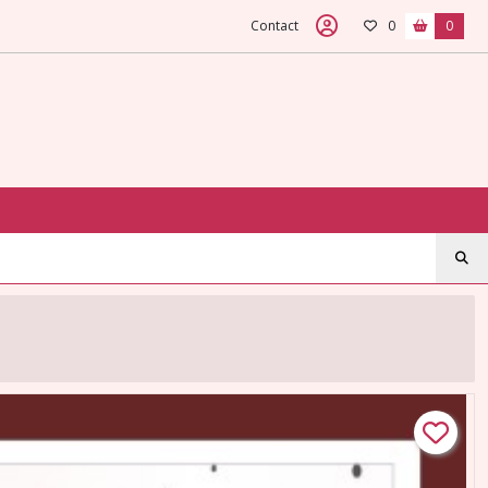
Contact
0
0